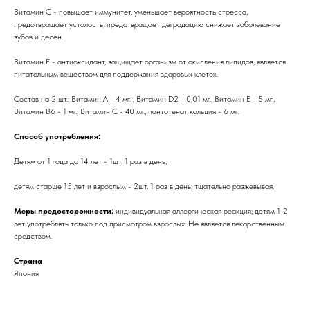
Витамин С - повышает иммунитет, уменьшает вероятность стресса,
предотвращает усталость, предотвращает деградацию снижает заболевание
зубов и десен.
Витамин E - антиоксидант, защищает организм от окисления липидов, является
питательным веществом для поддержания здоровых клеток.
Состав на 2 шт.: Витамин А - 4 мг. , Витамин D2 - 0,01 мг., Витамин Е - 5 мг.,
Витамин В6 - 1 мг., Витамин С - 40 мг., пантотенат кальция - 6 мг.
Способ употребления:
Детям от 1 года до 14 лет - 1шт. 1 раз в день,
детям старше 15 лет и взрослым - 2шт. 1 раз в день, тщательно разжевывая.
Меры предосторожности:
индивидуальная аллергическая реакция; детям 1-2
лет употреблять только под присмотром взрослых. Не является лекарственным
средством.
Страна
Япония