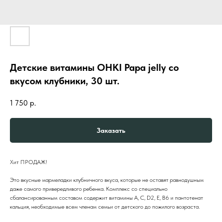
Детские витамины OHKI Papa jelly со
вкусом клубники, 30 шт.
1 750
р.
Заказать
Хит ПРОДАЖ!
Это вкусные мармеладки клубничного вкуса, которые не оставят равнодушным
даже самого привередливого ребенка. Комплекс со специально
сбалансированным составом содержит витамины A, C, D2, E, B6 и пантотенат
кальция, необходимые всем членам семьи от детского до пожилого возраста.