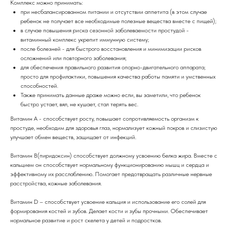
Комплекс можно принимать:
при несбалансированном питании и отсутствии аппетита (в этом случае
ребенок не получает все необходимые полезные вещества вместе с пищей);
в случае повышения риска сезонной заболеваемости простудой -
витаминный комплекс укрепит иммунную систему;
после болезней - для быстрого восстановления и минимизации рисков
осложнений или повторного заболевания;
для обеспечения правильного развития опорно-двигательного аппарата;
просто для профилактики, повышения качества работы памяти и умственных
способностей.
Также принимать данные драже можно если, вы заметили, что ребенок
быстро устает, вял, не кушает, стал терять вес.
Витамин А - способствует росту, повышает сопротивляемость организм к
простуде, необходим для здоровья глаз, нормализует кожный покров и слизистую
улучшает обмен веществ, защищает от инфекций.
Витамин B(пиридоксин) способствует должному усвоению белка жира. Вместе с
кальцием он способствует нормальному функционированию мышц и сердца и
эффективному их расслаблению. Помогает предотвращать различные нервные
расстройства, кожные заболевания.
Витамин D – способствует усвоение кальция и использование его солей для
формирования костей и зубов. Делает кости и зубы прочными. Обеспечивает
нормальное развитие и рост скелета у детей и подростков.