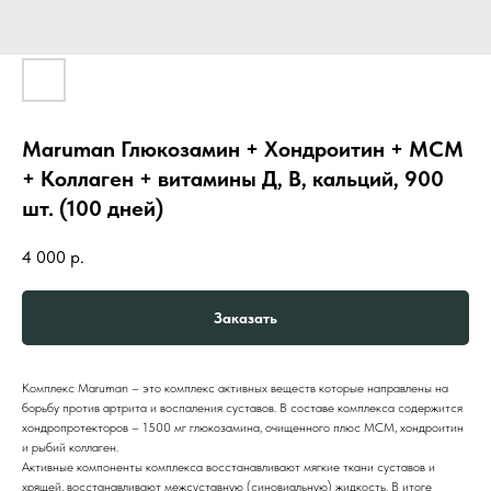
Maruman Глюкозамин + Хондроитин + МСМ
+ Коллаген + витамины Д, В, кальций, 900
шт. (100 дней)
4 000
р.
Заказать
Комплекс Maruman – это комплекс активных веществ которые направлены на
борьбу против артрита и воспаления суставов. В составе комплекса содержится
хондропротекторов – 1500 мг глюкозамина, очищенного плюс МСМ, хондроитин
и рыбий коллаген.
Активные компоненты комплекса восстанавливают мягкие ткани суставов и
хрящей, восстанавливают межсуставную (синовиальную) жидкость. В итоге