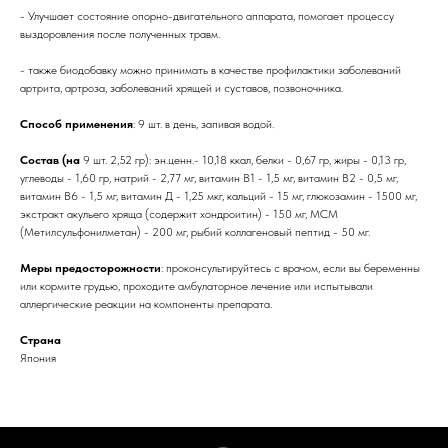
- Улучшает состояние опорно-двигательного аппарата, помогает процессу
выздоровления после полученных травм.
- также биодобавку можно принимать в качестве профилактики заболеваний
артрита, артроза, заболеваний хрящей и суставов, позвоночника.
Способ применения
: 9 шт. в день, запивая водой.
Состав (на
9 шт. 2,52 гр): эн.ценн.- 10,18 ккал, белки - 0,67 гр, жиры - 0,13 гр,
углеводы - 1,60 гр, натрий - 2,77 мг, витамин В1 - 1,5 мг, витамин В2 - 0,5 мг,
витамин В6 - 1,5 мг, витамин Д - 1,25 мкг, кальций - 15 мг, глюкозамин - 1500 мг,
экстракт акульего хряща (содержит хондроитин) - 150 мг, МСМ
(Метилсульфонилметан) - 200 мг, рыбий коллагеновый пептид - 50 мг.
Меры предосторожности
: проконсультируйтесь с врачом, если вы беременны
или кормите грудью, проходите амбулаторное лечение или испытывали
аллергические реакции на компоненты препарата.
Страна
Япония