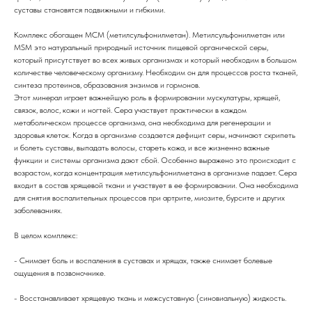
суставы становятся подвижными и гибкими.
Комплекс обогащен МСМ (метилсульфонилметан). Метилсульфонилметан или
MSM это натуральный природный источник пищевой органической серы,
который присутствует во всех живых организмах и который необходим в большом
количестве человеческому организму. Необходим он для процессов роста тканей,
синтеза протеинов, образования энзимов и гормонов.
Этот минерал играет важнейшую роль в формировании мускулатуры, хрящей,
связок, волос, кожи и ногтей. Сера участвует практически в каждом
метаболическом процессе организма, она необходима для регенерации и
здоровья клеток. Когда в организме создается дефицит серы, начинают скрипеть
и болеть суставы, выпадать волосы, стареть кожа, и все жизненно важные
функции и системы организма дают сбой. Особенно выражено это происходит с
возрастом, когда концентрация метилсульфонилметана в организме падает. Сера
входит в состав хрящевой ткани и участвует в ее формировании. Она необходима
для снятия воспалительных процессов при артрите, миозите, бурсите и других
заболеваниях.
В целом комплекс:
- Снимает боль и воспаления в суставах и хрящах, также снимает болевые
ощущения в позвоночнике.
- Восстанавливает хрящевую ткань и межсуставную (синовиальную) жидкость.